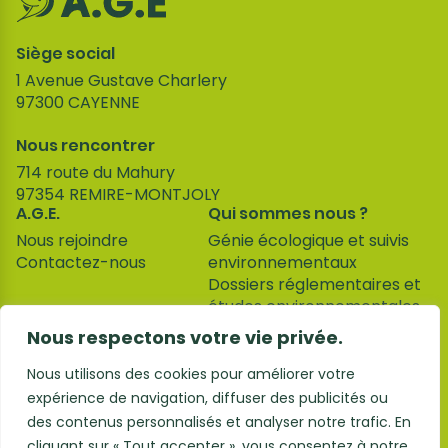
Siège social
1 Avenue Gustave Charlery
97300
CAYENNE
Nous rencontrer
714 route du Mahury
97354
REMIRE-MONTJOLY
A.G.E.
Qui sommes nous ?
Nous rejoindre
Génie écologique et suivis
Contactez-nous
environnementaux
Dossiers réglementaires et
études environnementales
Études naturalistes
Nous respectons votre vie privée.
Informations
Mentions légales
Nous utilisons des cookies pour améliorer votre
Politique de
expérience de navigation, diffuser des publicités ou
confidentialité
des contenus personnalisés et analyser notre trafic. En
Suivez-nous
cliquant sur « Tout accepter », vous consentez à notre