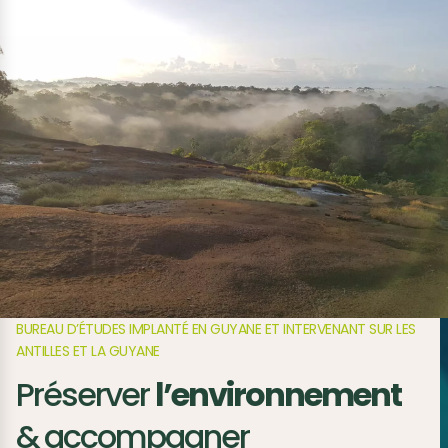
BUREAU D’ÉTUDES IMPLANTÉ EN GUYANE ET INTERVENANT SUR LES
BUREAU D’ÉTUDES IMPLANTÉ EN GUYANE ET INTERVENANT SUR LES
ANTILLES ET LA GUYANE
ANTILLES ET LA GUYANE
Préserver
Préserver
l’environnement
l’environnement
& accompagner
& accompagner