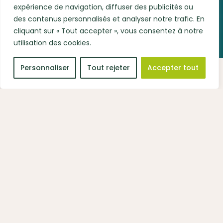
expérience de navigation, diffuser des publicités ou
des contenus personnalisés et analyser notre trafic. En
cliquant sur « Tout accepter », vous consentez à notre
utilisation des cookies.
Personnaliser
Tout rejeter
Accepter tout
À PROPOS D’ANTILLES.GUYANE.ENVIRONNEMENT
Bureau d’études, au service de
l’
environnement
et du
développement durable des
territoires
Soucieuces de voir le monde grandir dans le respect du
vivant, les équipes A.G.E vous accompagnent dans tous